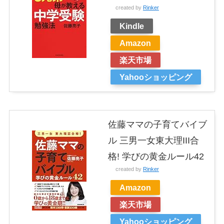
created by
Rinker
Kindle
Amazon
楽天市場
Yahooショッピング
佐藤ママの子育てバイブ
ル 三男一女東大理III合
格! 学びの黄金ルール42
created by
Rinker
Amazon
楽天市場
Yahooショッピング