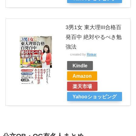
3男1女 東大理III合格百
発百中 絶対やるべき勉
強法
created by
Rinker
Kindle
Amazon
楽天市場
Yahooショッピング