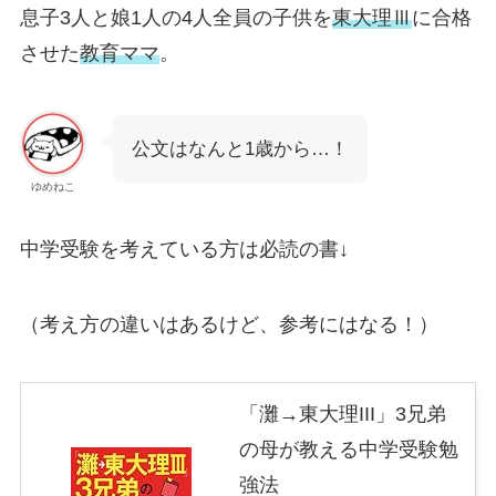
息子3人と娘1人の4人全員の子供を
東大理Ⅲ
に合格
させた
教育ママ
。
公文はなんと1歳から…！
ゆめねこ
中学受験を考えている方は必読の書↓
（考え方の違いはあるけど、参考にはなる！）
「灘→東大理III」3兄弟
の母が教える中学受験勉
強法