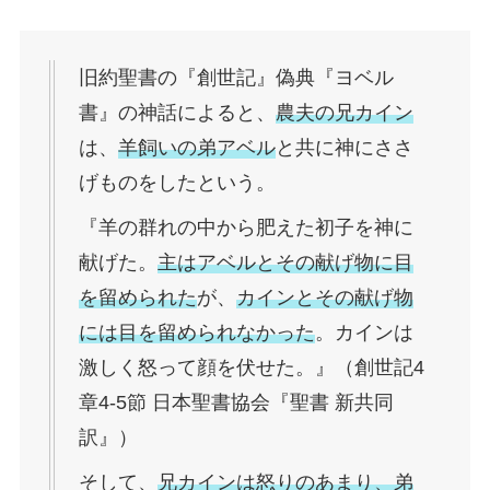
旧約聖書の『創世記』偽典『ヨベル
書』の神話によると、
農夫の兄カイン
は、
羊飼いの弟アベル
と共に神にささ
げものをしたという。
『羊の群れの中から肥えた初子を神に
献げた。
主はアベルとその献げ物に目
を留められた
が、
カインとその献げ物
には目を留められなかった
。カインは
激しく怒って顔を伏せた。』（創世記4
章4-5節 日本聖書協会『聖書 新共同
訳』）
そして、
兄カインは怒りのあまり、弟