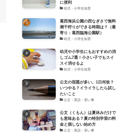
に便利
幼児・小学生知育
葛西海浜公園の西なぎさで無料
潮干狩りができる時期は？（最
寄り：葛西臨海公園駅）
幼児・小学生知育
幼児や小学生にもおすすめの消
しゴム7選！小さい子でもスイ
スイ消せるよ
幼児・小学生知育
公文の宿題が多い。1日何枚？
いつやる？イライラしたら試し
たいこと
公文・英語・習い事
公文（くもん）は夏休みだけで
も意味ある？夏の特別学習の料
金と損しない始め方
公文・英語・習い事