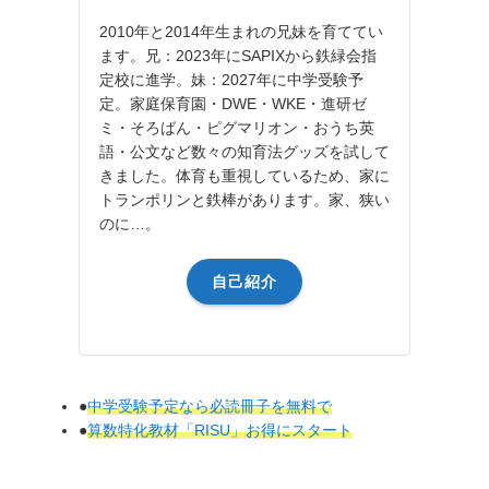
2010年と2014年生まれの兄妹を育ててい
ます。兄：2023年にSAPIXから鉄緑会指
定校に進学。妹：2027年に中学受験予
定。家庭保育園・DWE・WKE・進研ゼ
ミ・そろばん・ピグマリオン・おうち英
語・公文など数々の知育法グッズを試して
きました。体育も重視しているため、家に
トランポリンと鉄棒があります。家、狭い
のに…。
自己紹介
●
中学受験予定なら必読冊子を無料で
●
算数特化教材「RISU」お得にスタート