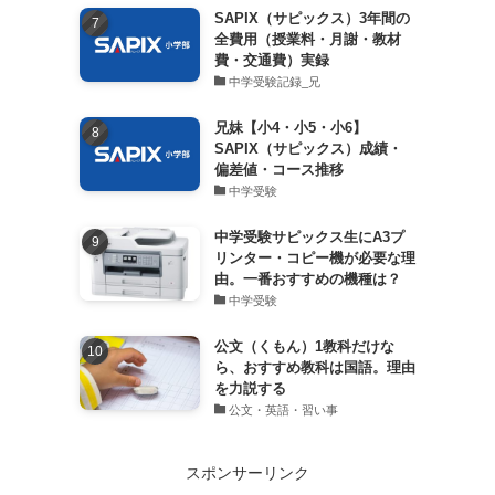
SAPIX（サピックス）3年間の
全費用（授業料・月謝・教材
費・交通費）実録
中学受験記録_兄
兄妹【小4・小5・小6】
SAPIX（サピックス）成績・
偏差値・コース推移
中学受験
中学受験サピックス生にA3プ
リンター・コピー機が必要な理
由。一番おすすめの機種は？
中学受験
公文（くもん）1教科だけな
ら、おすすめ教科は国語。理由
を力説する
公文・英語・習い事
スポンサーリンク