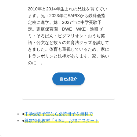
2010年と2014年生まれの兄妹を育ててい
ます。兄：2023年にSAPIXから鉄緑会指
定校に進学。妹：2027年に中学受験予
定。家庭保育園・DWE・WKE・進研ゼ
ミ・そろばん・ピグマリオン・おうち英
語・公文など数々の知育法グッズを試して
きました。体育も重視しているため、家に
トランポリンと鉄棒があります。家、狭い
のに…。
自己紹介
●
中学受験予定なら必読冊子を無料で
●
算数特化教材「RISU」お得にスタート