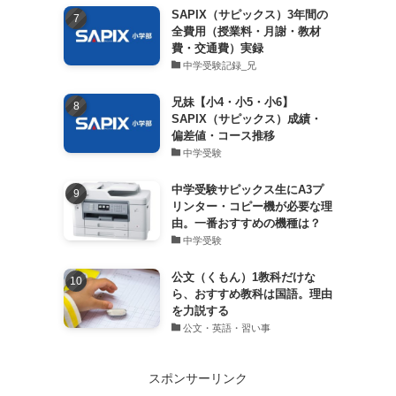
SAPIX（サピックス）3年間の
全費用（授業料・月謝・教材
費・交通費）実録
中学受験記録_兄
兄妹【小4・小5・小6】
SAPIX（サピックス）成績・
偏差値・コース推移
中学受験
中学受験サピックス生にA3プ
リンター・コピー機が必要な理
由。一番おすすめの機種は？
中学受験
公文（くもん）1教科だけな
ら、おすすめ教科は国語。理由
を力説する
公文・英語・習い事
スポンサーリンク