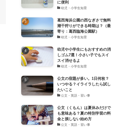
に便利
幼児・小学生知育
葛西海浜公園の西なぎさで無料
潮干狩りができる時期は？（最
寄り：葛西臨海公園駅）
幼児・小学生知育
幼児や小学生にもおすすめの消
しゴム7選！小さい子でもスイ
スイ消せるよ
幼児・小学生知育
公文の宿題が多い。1日何枚？
いつやる？イライラしたら試し
たいこと
公文・英語・習い事
公文（くもん）は夏休みだけで
も意味ある？夏の特別学習の料
金と損しない始め方
公文・英語・習い事