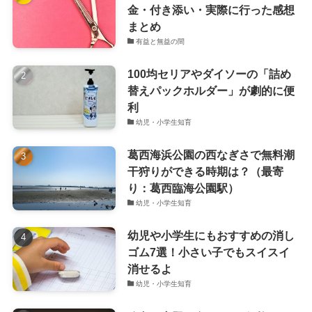
金・付き添い・実際に行った感想
まとめ
有益と無益の間
100均セリアやダイソーの「詰め
替えパックホルダー」が劇的に便
利
幼児・小学生知育
葛西海浜公園の西なぎさで無料潮
干狩りができる時期は？（最寄
り：葛西臨海公園駅）
幼児・小学生知育
幼児や小学生にもおすすめの消し
ゴム7選！小さい子でもスイスイ
消せるよ
幼児・小学生知育