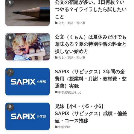
公文の宿題が多い。1日何枚？い
つやる？イライラしたら試したい
こと
公文・英語・習い事
公文（くもん）は夏休みだけでも
意味ある？夏の特別学習の料金と
損しない始め方
公文・英語・習い事
SAPIX（サピックス）3年間の全
費用（授業料・月謝・教材費・交
通費）実録
中学受験記録_兄
兄妹【小4・小5・小6】
SAPIX（サピックス）成績・偏差
値・コース推移
中学受験