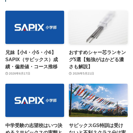
兄妹【小4・小5・小6】
おすすめシャー芯ランキン
SAPIX（サピックス）成
グ5選【勉強がはかどる濃
績・偏差値・コース推移
さも解説】
2026年6月17日
2026年5月21日
中学受験の志望校はいつ決
サピックスGS特訓は受け
める？サピックスの実態と
ないと不利？クラス分け実