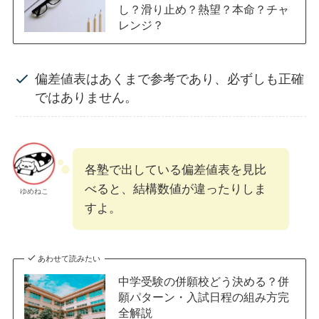
し？滑り止め？熱望？本命？チャ
レンジ？
偏差値表はあくまで参考であり、必ずしも正確
ではありません。
各塾で出している偏差値表を見比
べると、結構数値が違ったりしま
ゆめねこ
すよ。
あわせて読みたい
中学受験の併願校どう決める？併
願パターン・入試日程の組み方完
全解説