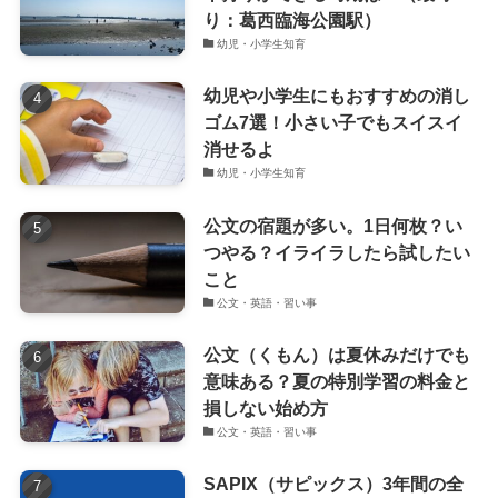
り：葛西臨海公園駅）
幼児・小学生知育
幼児や小学生にもおすすめの消し
ゴム7選！小さい子でもスイスイ
消せるよ
幼児・小学生知育
公文の宿題が多い。1日何枚？い
つやる？イライラしたら試したい
こと
公文・英語・習い事
公文（くもん）は夏休みだけでも
意味ある？夏の特別学習の料金と
損しない始め方
公文・英語・習い事
SAPIX（サピックス）3年間の全