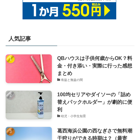
人気記事
QBハウスは子供何歳からOK？料
金・付き添い・実際に行った感想
まとめ
有益と無益の間
100均セリアやダイソーの「詰め
替えパックホルダー」が劇的に便
利
幼児・小学生知育
葛西海浜公園の西なぎさで無料潮
干狩りができる時期は？（最寄