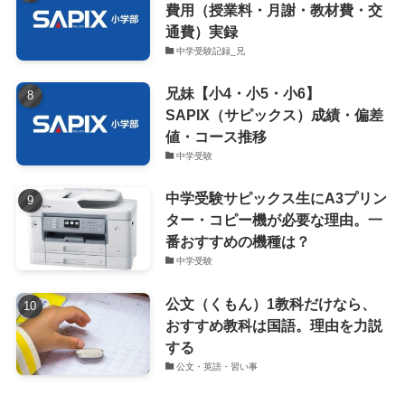
費用（授業料・月謝・教材費・交
通費）実録
中学受験記録_兄
兄妹【小4・小5・小6】
SAPIX（サピックス）成績・偏差
値・コース推移
中学受験
中学受験サピックス生にA3プリン
ター・コピー機が必要な理由。一
番おすすめの機種は？
中学受験
公文（くもん）1教科だけなら、
おすすめ教科は国語。理由を力説
する
公文・英語・習い事