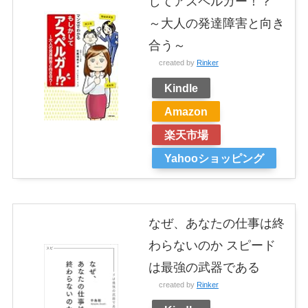
してアスペルガー！？
～大人の発達障害と向き
合う～
created by
Rinker
Kindle
Amazon
楽天市場
Yahooショッピング
なぜ、あなたの仕事は終
わらないのか スピード
は最強の武器である
created by
Rinker