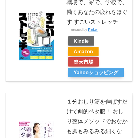
職場で、家で、学校で、
働くあなたの疲れをほぐ
す すごいストレッチ
created by
Rinker
Kindle
Amazon
楽天市場
Yahooショッピング
１分おしり筋を伸ばすだ
けで劇的ペタ腹！ おし
り整体メソッドでおなか
も脚もみるみる細くな