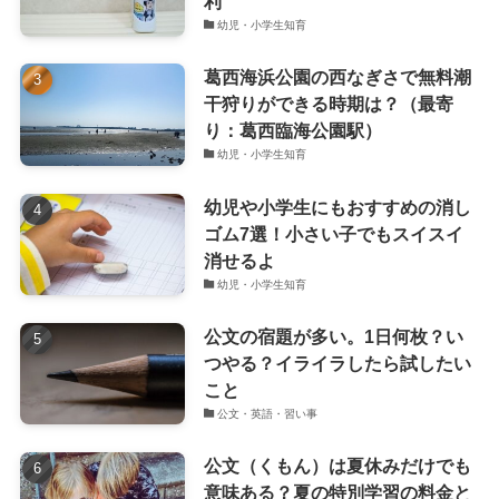
利
幼児・小学生知育
葛西海浜公園の西なぎさで無料潮
干狩りができる時期は？（最寄
り：葛西臨海公園駅）
幼児・小学生知育
幼児や小学生にもおすすめの消し
ゴム7選！小さい子でもスイスイ
消せるよ
幼児・小学生知育
公文の宿題が多い。1日何枚？い
つやる？イライラしたら試したい
こと
公文・英語・習い事
公文（くもん）は夏休みだけでも
意味ある？夏の特別学習の料金と