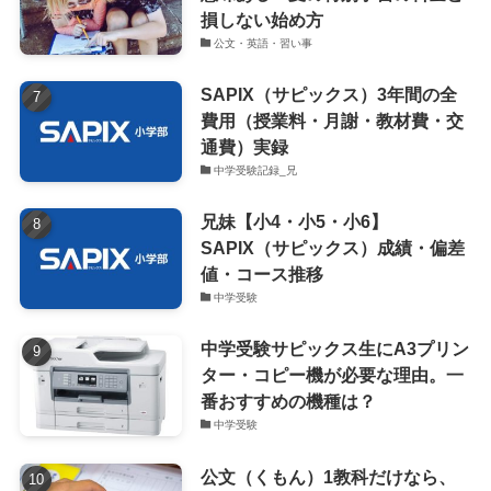
損しない始め方
公文・英語・習い事
SAPIX（サピックス）3年間の全
費用（授業料・月謝・教材費・交
通費）実録
中学受験記録_兄
兄妹【小4・小5・小6】
SAPIX（サピックス）成績・偏差
値・コース推移
中学受験
中学受験サピックス生にA3プリン
ター・コピー機が必要な理由。一
番おすすめの機種は？
中学受験
公文（くもん）1教科だけなら、