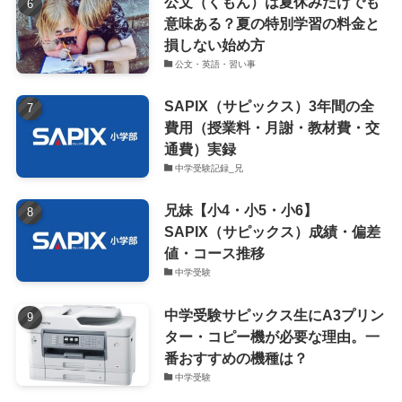
公文（くもん）は夏休みだけでも
意味ある？夏の特別学習の料金と
損しない始め方
公文・英語・習い事
SAPIX（サピックス）3年間の全
費用（授業料・月謝・教材費・交
通費）実録
中学受験記録_兄
兄妹【小4・小5・小6】
SAPIX（サピックス）成績・偏差
値・コース推移
中学受験
中学受験サピックス生にA3プリン
ター・コピー機が必要な理由。一
番おすすめの機種は？
中学受験