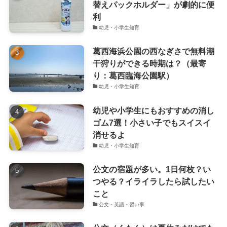
替えパックホルダー」が劇的に便
利
幼児・小学生知育
葛西海浜公園の西なぎさで無料潮
干狩りができる時期は？（最寄
り：葛西臨海公園駅）
幼児・小学生知育
幼児や小学生にもおすすめの消し
ゴム7選！小さい子でもスイスイ
消せるよ
幼児・小学生知育
公文の宿題が多い。1日何枚？い
つやる？イライラしたら試したい
こと
公文・英語・習い事